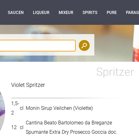
SAUCEN
LIQUEUR
MIXEUR
SPIRITS
PURE
PARA
Spritzer
Violet Spritzer
1,5-
cl
Monin Sirup Veilchen (Violette)
2
Cantina Beato Bartolomeo da Breganze
12
cl
Spumante Extra Dry Prosecco Goccia doc.