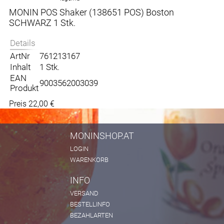
MONIN POS Shaker (138651 POS) Boston
SCHWARZ 1 Stk.
Details
ArtNr
761213167
Inhalt
1 Stk.
EAN
9003562003039
Produkt
Preis 22,00 €
MONINSHOP.AT
LOGIN
WARENKORB
INFO
VERSAND
BESTELLINFO
BEZAHLARTEN